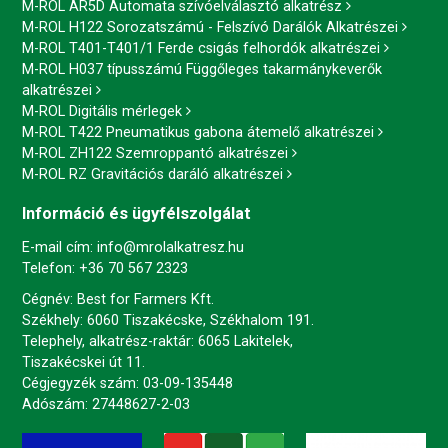
M-ROL AR5D Automata szívóelválasztó alkatrész
M-ROL H122 Sorozatszámú - Felszívó Darálók Alkatrészei
M-ROL T401-T401/1 Ferde csigás felhordók alkatrészei
M-ROL H037 típusszámú Függőleges takarmánykeverők
alkatrészei
M-ROL Digitális mérlegek
M-ROL T422 Pneumatikus gabona átemelő alkatrészei
M-ROL ZH122 Szemroppantó alkatrészei
M-ROL RZ Gravitációs daráló alkatrészei
Információ és ügyfélszolgálat
E-mail cím:
info@mrolalkatresz.hu
Telefon:
+36 70 567 2323
Cégnév: Best for Farmers Kft.
Székhely: 6060 Tiszakécske, Székhalom 191.
Telephely, alkatrész-raktár: 6065 Lakitelek,
Tiszakécskei út 11.
Cégjegyzék szám: 03-09-135448
Adószám: 27448627-2-03