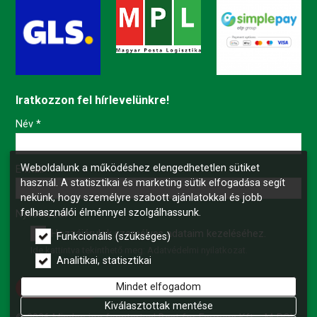
Iratkozzon fel hírlevelünkre!
-
Név
*
Weboldalunk a működéshez elengedhetetlen sütiket
-
E-mail
*
használ. A statisztikai és marketing sütik elfogadása segít
nekünk, hogy személyre szabott ajánlatokkal és jobb
felhasználói élménnyel szolgálhassunk.
-
Nyilatkozat
*
Hozzájárulok személyes adataim kezeléséhez.
Funkcionális (szükséges)
Ide kattintva tekinthető meg:
Adatvédelmi nyilatkozat
.
-
Analitikai, statisztikai
Mindet elfogadom
Feliratkozás
-
Kiválasztottak mentése