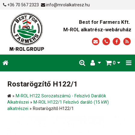
+36 70 567 2323
info@mrolalkatresz.hu
Best for Farmers Kft.
M-ROL alkatrész-webáruház
0
Rostarögzítő H122/1
»
M-ROL H122 Sorozatszámú - Felszívó Darálók
Alkatrészei
»
M-ROL H122/1 Felszívó daráló (15 kW)
alkatrészei
»
Rostarögzítő H122/1