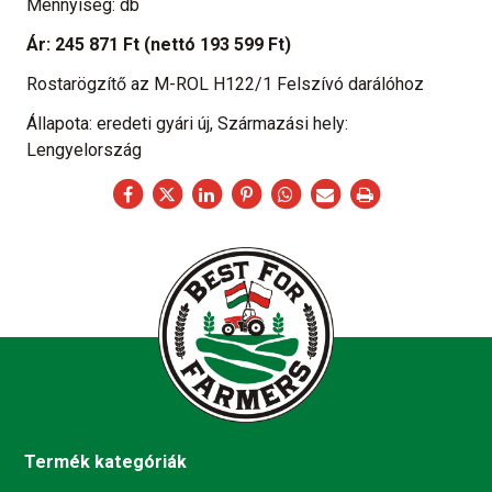
Mennyiség: db
Ár:
245 871 Ft
(nettó 193 599 Ft)
Rostarögzítő az M-ROL H122/1 Felszívó darálóhoz
Állapota: eredeti gyári új, Származási hely:
Lengyelország
Termék kategóriák