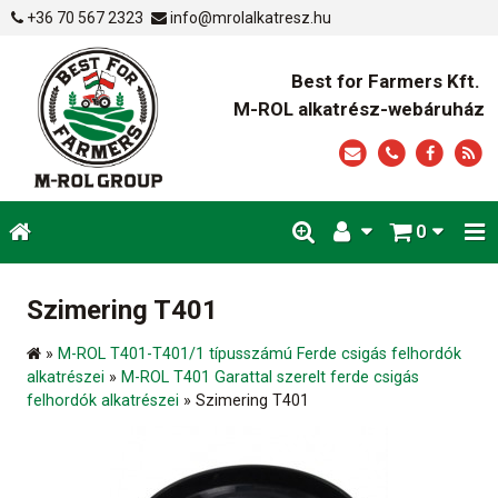
+36 70 567 2323
info@mrolalkatresz.hu
Best for Farmers Kft.
M-ROL alkatrész-webáruház
0
Szimering T401
»
M-ROL T401-T401/1 típusszámú Ferde csigás felhordók
alkatrészei
»
M-ROL T401 Garattal szerelt ferde csigás
felhordók alkatrészei
»
Szimering T401