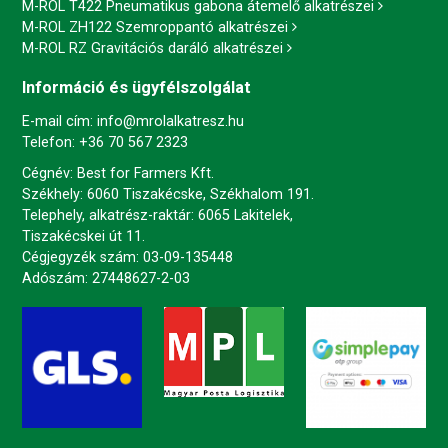
M-ROL T422 Pneumatikus gabona átemelő alkatrészei
M-ROL ZH122 Szemroppantó alkatrészei
M-ROL RZ Gravitációs daráló alkatrészei
Információ és ügyfélszolgálat
E-mail cím:
info@mrolalkatresz.hu
Telefon:
+36 70 567 2323
Cégnév: Best for Farmers Kft.
Székhely: 6060 Tiszakécske, Székhalom 191.
Telephely, alkatrész-raktár: 6065 Lakitelek,
Tiszakécskei út 11.
Cégjegyzék szám: 03-09-135448
Adószám: 27448627-2-03