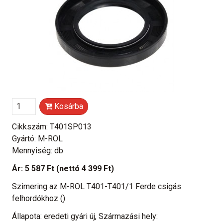
Kosárba
Cikkszám: T401SP013
Gyártó: M-ROL
Mennyiség: db
Ár:
5 587 Ft
(nettó 4 399 Ft)
Szimering az M-ROL T401-T401/1 Ferde csigás
felhordókhoz ()
Állapota: eredeti gyári új, Származási hely: