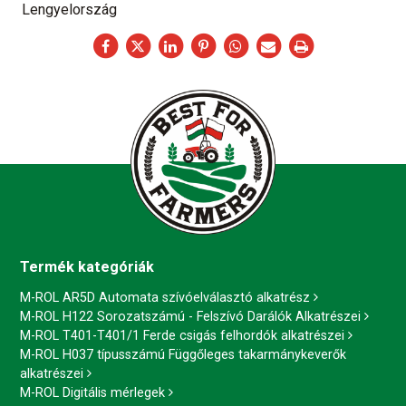
Lengyelország
Termék kategóriák
M-ROL AR5D Automata szívóelválasztó alkatrész
M-ROL H122 Sorozatszámú - Felszívó Darálók Alkatrészei
M-ROL T401-T401/1 Ferde csigás felhordók alkatrészei
M-ROL H037 típusszámú Függőleges takarmánykeverők
alkatrészei
M-ROL Digitális mérlegek