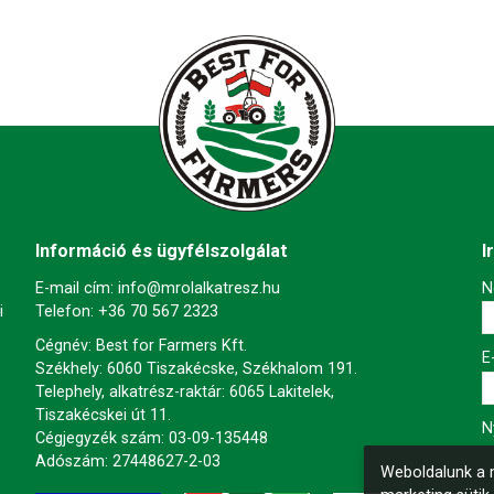
Információ és ügyfélszolgálat
I
E-mail cím:
info@mrolalkatresz.hu
-
N
i
Telefon:
+36 70 567 2323
Cégnév: Best for Farmers Kft.
-
E
Székhely: 6060 Tiszakécske, Székhalom 191.
Telephely, alkatrész-raktár: 6065 Lakitelek,
Tiszakécskei út 11.
-
N
Cégjegyzék szám: 03-09-135448
Adószám: 27448627-2-03
Weboldalunk a m