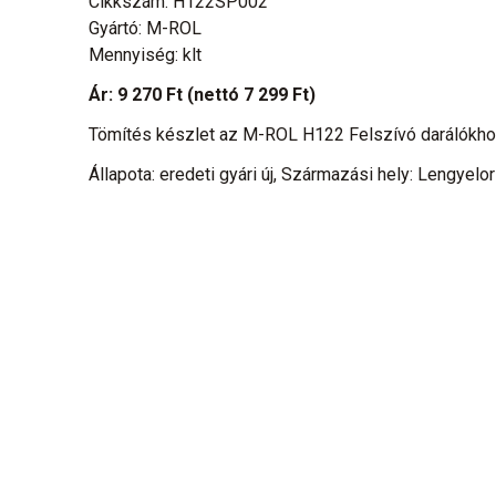
Cikkszám: H122SP002
Gyártó: M-ROL
Mennyiség: klt
Ár:
9 270 Ft
(nettó 7 299 Ft)
Tömítés készlet az M-ROL H122 Felszívó darálókh
Állapota: eredeti gyári új, Származási hely: Lengyelo