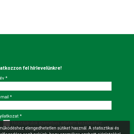
ratkozzon fel hírlevelünkre!
év
*
-mail
*
yilatkozat
*
Hozzájárulok személyes adataim kezeléséhez.
űködéshez elengedhetetlen sütiket használ. A statisztikai és
Ide kattintva tekinthető meg:
Adatvédelmi nyilatkozat
.