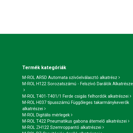
Termék kategóriák
M-ROL AR5D Automata szívóelválasztó alkatrész
M-ROL H122 Sorozatszámú - Felszívó Darálók Alkatrésze
M-ROL T401-T401/1 Ferde csigás felhordók alkatrészei
M-ROL H037 típusszámú Függőleges takarmánykeverők
alkatrészei
M-ROL Digitális mérlegek
M-ROL T422 Pneumatikus gabona átemelő alkatrészei
M-ROL ZH122 Szemroppantó alkatrészei