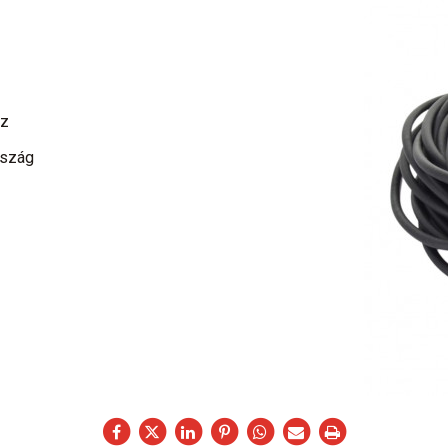
oz
rszág