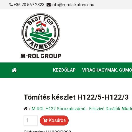
+36 70 567 2323
info@mrolalkatresz.hu
KEZDŐLAP
VIRÁGHAGYMÁK, GUMÓ
Tömítés készlet H122/5-H122/3
»
M-ROL H122 Sorozatszámú - Felszívó Darálók Alkat
Kosárba