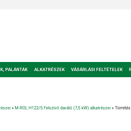
K, PALÁNTÁK
ALKATRÉSZEK
VÁSÁRLÁSI FELTÉTELEK
részei
»
M-ROL H122/5 Felszívó daráló (7,5 kW) alkatrészei
»
Tömítés